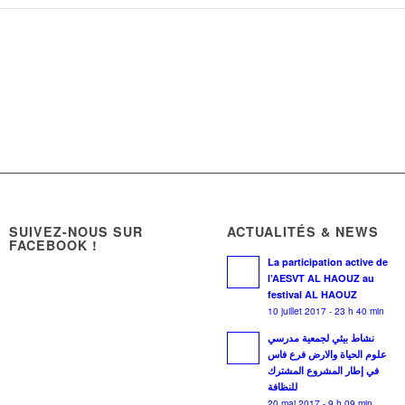
SUIVEZ-NOUS SUR
ACTUALITÉS & NEWS
FACEBOOK !
La participation active de
l’AESVT AL HAOUZ au
festival AL HAOUZ
10 juillet 2017 - 23 h 40 min
نشاط بيئي لجمعية مدرسي
علوم الحياة والارض فرع فاس
في إطار المشروع المشترك
للنظافة
20 mai 2017 - 9 h 09 min