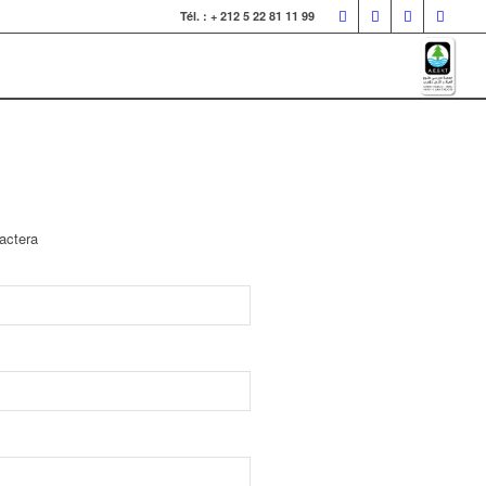
Tél. : + 212 5 22 81 11 99
tactera